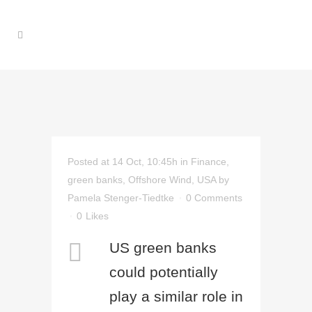
Posted at 14 Oct, 10:45h
in
Finance
,
green banks
,
Offshore Wind
,
USA
by
Pamela Stenger-Tiedtke
0 Comments
0
Likes
US green banks
could potentially
play a similar role in